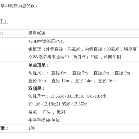
升华印刷作为您的设计
节：
称：
星星帐篷
420D牛津涂层PVC
铝框架（外管直径：76毫米，内管直径：69毫米，铝厚度
全彩-高分辨率热转印（热升华）印刷，丝网印刷
单曲顶星：
常规尺寸： 直径 6m， 直径 7m， 直径.8m， 直径 9m
直径 10m， 直径 12m， 直径 14m， 直径 16m
双顶星：
常规尺寸：13.65米×8.65米;16.4米×10.4米
19.1米×12.1米;21.85米×13.85米
展览， 广告， 派对
牛津手提袋/单位
订量：
1件