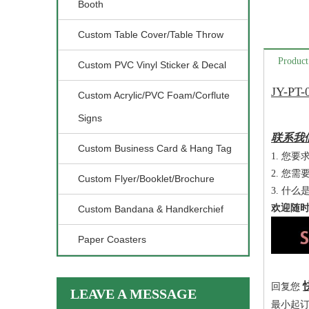
Booth
Custom Table Cover/Table Throw
Product
Custom PVC Vinyl Sticker & Decal
JY-PT
Custom Acrylic/PVC Foam/Corflute
Signs
联系我
Custom Business Card & Hang Tag
1. 您
2. 您
Custom Flyer/Booklet/Brochure
3. 什
欢迎随时
Custom Bandana & Handkerchief
Paper Coasters
回复您
LEAVE A MESSAGE
最小起订