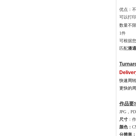
优点：
可以打
数量不
1件
可根据
匹配
潘通
Turnar
Deliver
快速周转
更快的周
作品要
JPG，P
尺寸
：
颜色：
C
分辨率