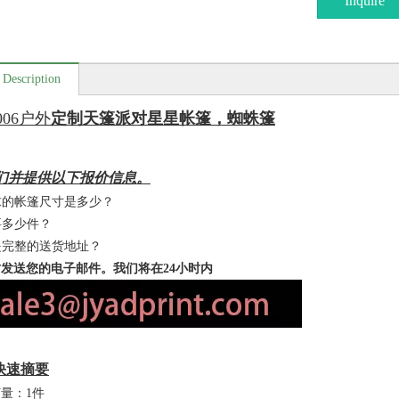
Inquire
 Description
-006户外
定制天篷派对星星帐篷，蜘蛛篷
们并提供以下报价信息。
要求的帐篷尺寸是多少？
需要多少件？
么是完整的送货地址？
发送您的电子邮件。我们将在24小时内
快速摘要
量：1件