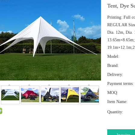
Tent, Dye S
Printing: Full 
REGULAR Siz
Dia. 12m, Dia.
13.65m×
19.1m×12.1m;2
Model:
Brand:
Delivery:
Payment terms:
MOQ:
Item Name:
Quantity: