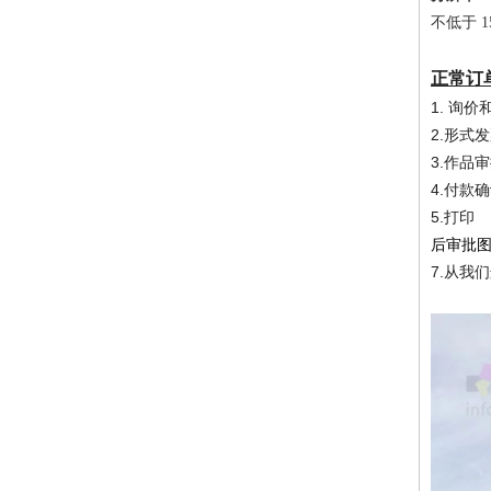
不低于 
正常订
1. 询价
2.形式
3.作品
4.付款
5.打印
后审批
7.从我