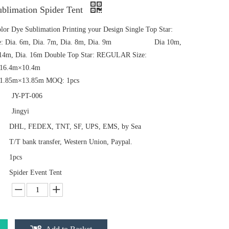
ublimation Spider Tent
color Dye Sublimation Printing your Design Single Top Star:
e: Dia. 6m, Dia. 7m, Dia. 8m, Dia. 9m Dia 10m,
 14m, Dia. 16m Double Top Star: REGULAR Size:
8.65m;16.4m×10.4m
1.85m×13.85m MOQ: 1pcs
JY-PT-006
Jingyi
DHL, FEDEX, TNT, SF, UPS, EMS, by Sea
T/T bank transfer, Western Union, Paypal.
1pcs
Spider Event Tent